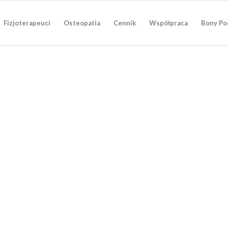
Fizjoterapeuci
Osteopatia
Cennik
Współpraca
Bony Po