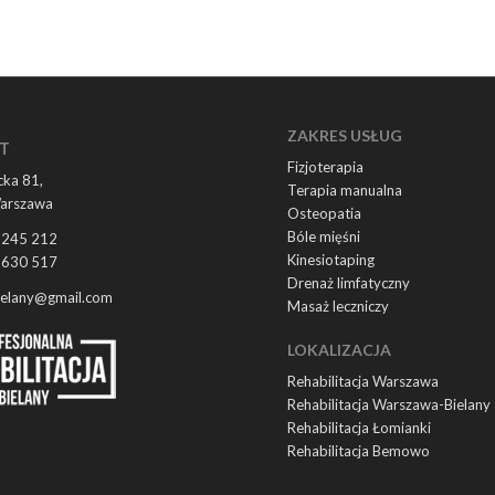
ZAKRES USŁUG
T
Fizjoterapia
ka 81,
Terapia manualna
arszawa
Osteopatia
Bóle mięśni
 245 212
Kinesiotaping
 630 517
Drenaż limfatyczny
ielany@gmail.com
Masaż leczniczy
LOKALIZACJA
Rehabilitacja Warszawa
Rehabilitacja Warszawa-Bielany
Rehabilitacja Łomianki
Rehabilitacja Bemowo