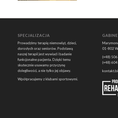
SPECJALIZACJA
GABINE
Prowadzimy terapię niemowląt, dzieci,
Marymonc
dorosłych oraz seniorów. Podstawą
01-802 W
naszej terapii jest wywiad i badanie
(+48) 506
funkcjonalne pacjenta. Dzięki temu
(+48) 604
skutecznie usuwamy przyczynę
dolegliwości, a nie tylko jej objawy.
kontakt.b
Wpółpracujemy z klubami sportowymi.