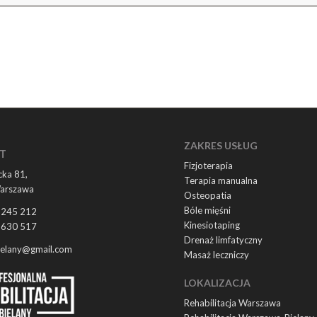
ZAKRES USŁUG
T
Fizjoterapia
ka 81,
Terapia manualna
arszawa
Osteopatia
Bóle mięśni
 245 212
Kinesiotaping
 630 517
Drenaż limfatyczny
ielany@gmail.com
Masaż leczniczy
LOKALIZACJA
Rehabilitacja Warszawa