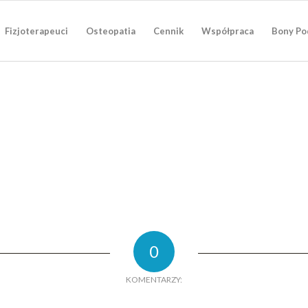
Fizjoterapeuci
Osteopatia
Cennik
Współpraca
Bony Po
0
KOMENTARZY: