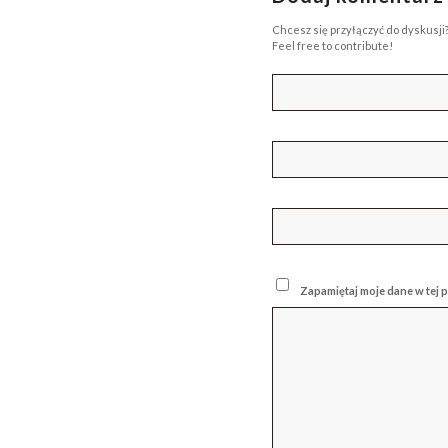
Chcesz się przyłączyć do dyskusji
Feel free to contribute!
Zapamiętaj moje dane w tej 