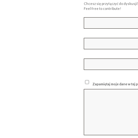
Chcesz się przyłączyć do dyskusji
Feel free to contribute!
Zapamiętaj moje dane w tej 