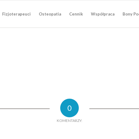
Fizjoterapeuci
Osteopatia
Cennik
Współpraca
Bony Po
0
KOMENTARZY: