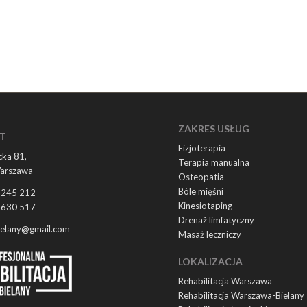
ZAKRES USŁUG
T
Fizjoterapia
ka 81,
Terapia manualna
arszawa
Osteopatia
Bóle mięśni
 245 212
Kinesiotaping
 630 517
Drenaż limfatyczny
ielany@gmail.com
Masaż leczniczy
LOKALIZACJA
Rehabilitacja Warszawa
Rehabilitacja Warszawa-Bielany