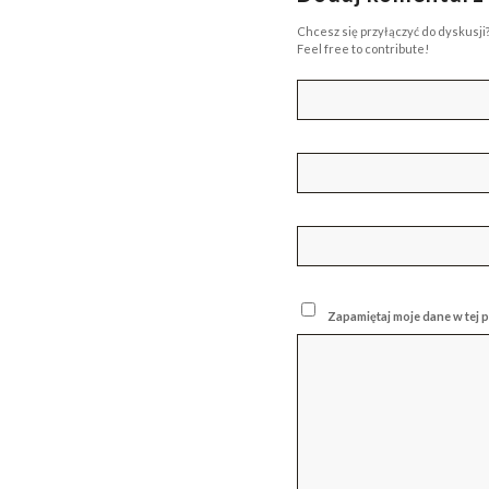
Chcesz się przyłączyć do dyskusji
Feel free to contribute!
Zapamiętaj moje dane w tej 