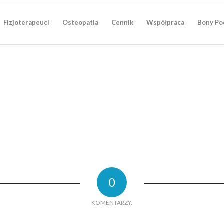
Fizjoterapeuci
Osteopatia
Cennik
Współpraca
Bony Po
0
KOMENTARZY: