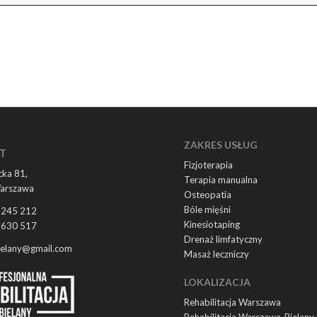
ZAKRES USŁUG
T
Fizjoterapia
ka 81,
Terapia manualna
arszawa
Osteopatia
Bóle mięśni
 245 212
Kinesiotaping
 630 517
Drenaż limfatyczny
ielany@gmail.com
Masaż leczniczy
LOKALIZACJA
Rehabilitacja Warszawa