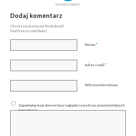
KOMENTARZY:
Dodaj komentarz
Chcesz się przyłączyć do dyskusji?
Feel free to contribute!
*
Nazwa
*
Adres e-mail
Witryna internetowa
Zapamiętaj moje dane w tej przeglądarce podczas pisania kolejnych
komentarzy.