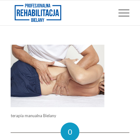
terapia manualna Bielany
0