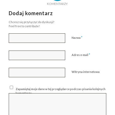
KOMENTARZY:
Dodaj komentarz
Chcesz się przyłączyć do dyskusji?
Feel free to contribute!
*
Nazwa
*
Adres e-mail
Witryna internetowa
Zapamiętaj moje dane w tej przeglądarce podczas pisania kolejnych
komentarzy.