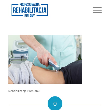
Rehabilitacja Łomianki
0