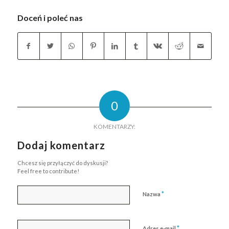
Doceń i poleć nas
0
KOMENTARZY:
Dodaj komentarz
Chcesz się przyłączyć do dyskusji?
Feel free to contribute!
*
Nazwa
*
Adres e-mail