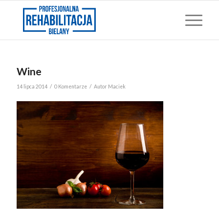
Wine
/
/
14 lipca 2014
0 Komentarze
Autor
Maciek