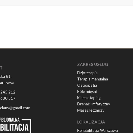
ZAKRES USŁUG
T
Fizjoterapia
ka 81,
Terapia manualna
arszawa
Osteopatia
Bóle mięśni
 245 212
Kinesiotaping
 630 517
Drenaż limfatyczny
ielany@gmail.com
Masaż leczniczy
LOKALIZACJA
Rehabilitacja Warszawa