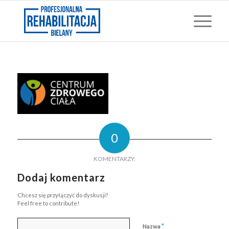
0
KOMENTARZY:
Dodaj komentarz
Chcesz się przyłączyć do dyskusji?
Feel free to contribute!
*
Nazwa